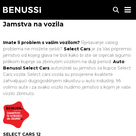
Jamstva na vozila
Imate li problem s vašim vozilom?
Rješavanje vašeg
problema ne možete rješiti?
Select Cars
je za Vas pripremio
jamstvo od kojeg glava ne boli kako bi ste se osjećali sigurno
prilikom kupnje sa zbrinutim vozilom na dulji period.
Auto
Benussi Select Cars
autorizirali su jamstvo za kupce Select
Cars vozila. Select cars vozila su provjerene kvalitete
zahvaljujući dugogodišnjem iskustvu u auto industriji. Mi
volimo aute i za svako vozilo nudimo jamstvo s kojim je vaše
vozilo zbrinuto.
SELECT CARS 12