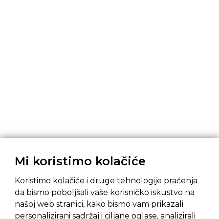
Mi koristimo kolačiće
Koristimo kolačiće i druge tehnologije praćenja
da bismo poboljšali vaše korisničko iskustvo na
našoj web stranici, kako bismo vam prikazali
Pravila privatnosti
Opći uvjeti prodaje
personalizirani sadržaj i ciljane oglase, analizirali