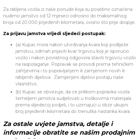
Za rabljena vozila iz naše ponude koja su posebno označena
nudimo jamstvo od 12 mjeseci odnosno do maksimalnog
broja od 20.000 prijeđenih kilometara, ovisno što prije dospije.
Za prijavu jamstva vrijedi sljedeći postupak:
(a) Kupac mora nakon utvrđivanja kvara koji podliježe
jamstvu, odmah prijaviti kvar trgovcu koji je isporučio
vozilo i nakon povratnog odgovora staviti trgovcu vozilo
na raspolaganje. Popravak se provodi prema tehničkim
zahtjevima i to popravljanjem ili zamjenom novih ili
rabljenih dijelova . Zamijenjeni dijelovi postaju naše
vlasništvo.
(b) Kupac se obvezuje, da će prilikom popravka vozila
temeljem jamstva sudjelovati u troškovima materijala
prema slijedećoj podjeli, i to uzimajući u obzir ukupni
broj prijeđenih kilometara do trenutka nastanka kvara.
Za ostale uvjete jamstva, detalje i
informacije obratite se našim prodajnim