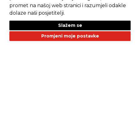
promet na našoj web stranici i razumjeli odakle
dolaze naši posjetitelji.
Slažem se
NAŠI BRANDOVI
Promjeni moje postavke
Alfa Romeo
Citroen
Dacia
Fiat
Geely
GMC
Jaguar
Jeep
Land Rover
LEPAS