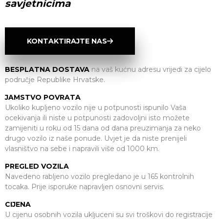
savjetnicima
KONTAKTIRAJTE NAS
BESPLATNA DOSTAVA
na vaš kućnu adresu vrijedi za cijelo
područje Republike Hrvatske.
JAMSTVO POVRATA
Ukoliko kupljeno vozilo nije u potpunosti ispunilo Vaša
ocekivanja ili niste u potpunosti zadovoljni isto možete
zamijeniti u roku od 15 dana od dana preuzimanja za neko
drugo vozilo iz naše ponude. Uvjet je da niste prenijeli
vlasništvo na sebe i napravili više od 1000 km.
PREGLED VOZILA
Navedeno rabljeno vozilo pregledano je u 165 kontrolnih
tocaka. Prije isporuke napravljen osnovni servis.
CIJENA
U cijenu osobnih vozila ukljuceni su svi troškovi do registracije