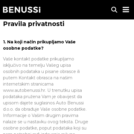
Pravila privatnosti
1. Na koji način prikupljamo Vaše
osobne podatke?
Vaše kontakt podatke prikupljamo
isključivo na temelju Vašeg upisa
osobnih podataka u pisane obrasce ili
putem Kontakt obrasca na našim
internetskim stranicama
www.autobenussi.hr. U trenutku upisa
podataka pružena Vam je obavijest da
upisom dajete suglasnos Auto Benussi
d.o.o. da obrađuje Vaše osobne podatke.
Informacije o Vašim drugim pravima
nalaze se u nastavku ovog teksta. Druge
osobne podatke, poput podataka koji su