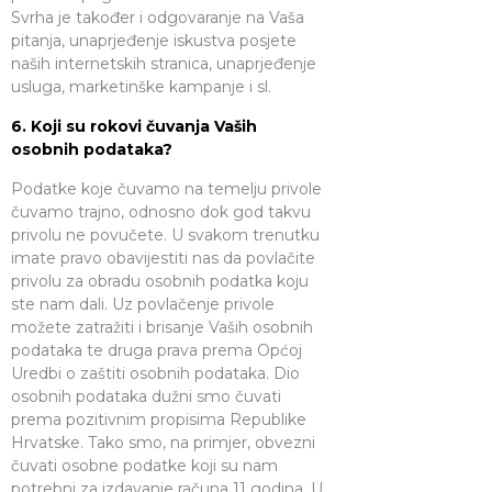
Svrha je također i odgovaranje na Vaša
pitanja, unaprjeđenje iskustva posjete
naših internetskih stranica, unaprjeđenje
usluga, marketinške kampanje i sl.
6. Koji su rokovi čuvanja Vaših
osobnih podataka?
Podatke koje čuvamo na temelju privole
čuvamo trajno, odnosno dok god takvu
privolu ne povučete. U svakom trenutku
imate pravo obavijestiti nas da povlačite
privolu za obradu osobnih podatka koju
ste nam dali. Uz povlačenje privole
možete zatražiti i brisanje Vaših osobnih
podataka te druga prava prema Općoj
Uredbi o zaštiti osobnih podataka. Dio
osobnih podataka dužni smo čuvati
prema pozitivnim propisima Republike
Hrvatske. Tako smo, na primjer, obvezni
čuvati osobne podatke koji su nam
potrebni za izdavanje računa 11 godina. U