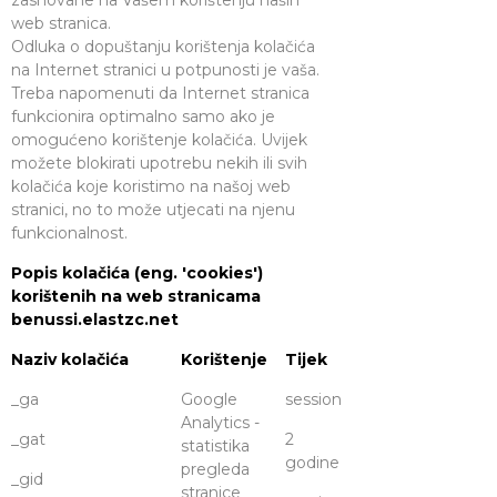
zasnovane na Vašem korištenju naših
web stranica.
Odluka o dopuštanju korištenja kolačića
na Internet stranici u potpunosti je vaša.
Treba napomenuti da Internet stranica
funkcionira optimalno samo ako je
omogućeno korištenje kolačića. Uvijek
možete blokirati upotrebu nekih ili svih
kolačića koje koristimo na našoj web
stranici, no to može utjecati na njenu
funkcionalnost.
Popis kolačića (eng. 'cookies')
korištenih na web stranicama
benussi.elastzc.net
Naziv kolačića
Korištenje
Tijek
_ga
Google
session
Analytics -
_gat
2
statistika
godine
pregleda
_gid
stranice