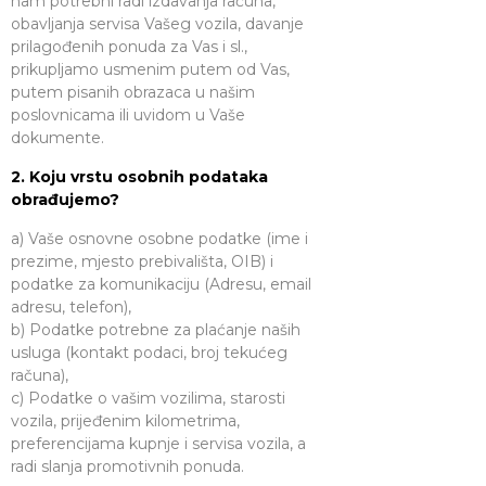
nam potrebni radi izdavanja računa,
obavljanja servisa Vašeg vozila, davanje
prilagođenih ponuda za Vas i sl.,
prikupljamo usmenim putem od Vas,
putem pisanih obrazaca u našim
poslovnicama ili uvidom u Vaše
dokumente.
2. Koju vrstu osobnih podataka
obrađujemo?
a) Vaše osnovne osobne podatke (ime i
prezime, mjesto prebivališta, OIB) i
podatke za komunikaciju (Adresu, email
adresu, telefon),
b) Podatke potrebne za plaćanje naših
usluga (kontakt podaci, broj tekućeg
računa),
c) Podatke o vašim vozilima, starosti
vozila, prijeđenim kilometrima,
preferencijama kupnje i servisa vozila, a
radi slanja promotivnih ponuda.