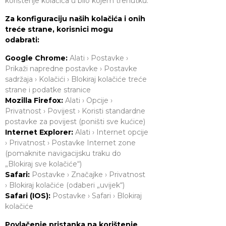
korištenje kolačića u bilo kojem trenutku.
Za konfiguraciju naših kolačića i onih
treće strane, korisnici mogu
odabrati:
Google Chrome:
Alati › Postavke ›
Prikaži napredne postavke › Postavke
sadržaja › Kolačići › Blokiraj kolačiće treće
strane i podatke stranice
Mozilla Firefox:
Alati › Opcije ›
Privatnost › Povijest › Koristi standardne
postavke za povijest (poništi sve kućice)
Internet Explorer:
Alati › Internet opcije
› Privatnost › Postavke Internet zone
(pomaknite navigacijsku traku do
„Blokiraj sve kolačiće“)
Safari:
Postavke › Značajke › Privatnost
› Blokiraj kolačiće (odaberi „uvijek“)
Safari (IOS):
Postavke › Safari › Blokiraj
kolačiće
Povlačenje pristanka na korištenje