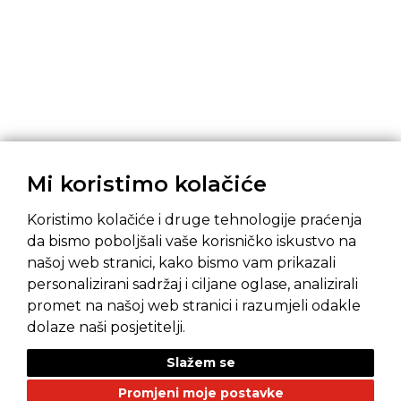
Mi koristimo kolačiće
Koristimo kolačiće i druge tehnologije praćenja
da bismo poboljšali vaše korisničko iskustvo na
našoj web stranici, kako bismo vam prikazali
Pravila privatnosti
Opći uvjeti prodaje
personalizirani sadržaj i ciljane oglase, analizirali
promet na našoj web stranici i razumjeli odakle
dolaze naši posjetitelji.
Slažem se
NAŠI BRANDOVI
Promjeni moje postavke