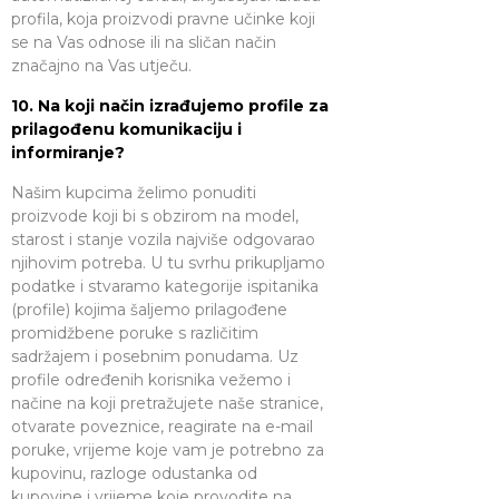
profila, koja proizvodi pravne učinke koji
se na Vas odnose ili na sličan način
značajno na Vas utječu.
10. Na koji način izrađujemo profile za
prilagođenu komunikaciju i
informiranje?
Našim kupcima želimo ponuditi
proizvode koji bi s obzirom na model,
starost i stanje vozila najviše odgovarao
njihovim potreba. U tu svrhu prikupljamo
podatke i stvaramo kategorije ispitanika
(profile) kojima šaljemo prilagođene
promidžbene poruke s različitim
sadržajem i posebnim ponudama. Uz
profile određenih korisnika vežemo i
načine na koji pretražujete naše stranice,
otvarate poveznice, reagirate na e-mail
poruke, vrijeme koje vam je potrebno za
kupovinu, razloge odustanka od
kupovine i vrijeme koje provodite na