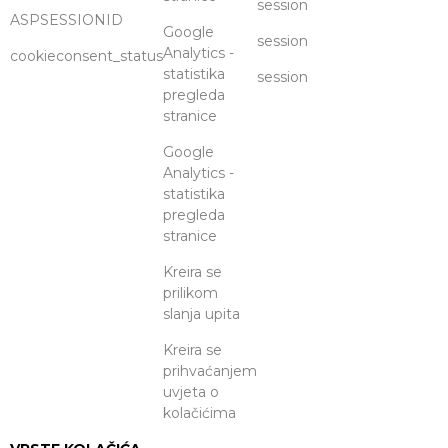
session
ASPSESSIONID
Google
session
Analytics -
cookieconsent_status
statistika
session
pregleda
stranice
Google
Analytics -
statistika
pregleda
stranice
Kreira se
prilikom
slanja upita
Kreira se
prihvaćanjem
uvjeta o
kolačićima