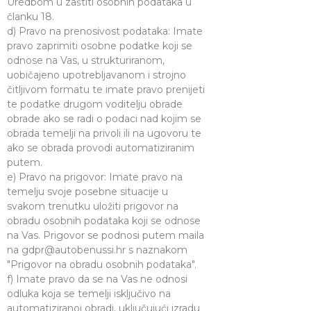
Uredbom u zaštiti osobnih podataka u
članku 18.
d) Pravo na prenosivost podataka: Imate
pravo zaprimiti osobne podatke koji se
odnose na Vas, u strukturiranom,
uobičajeno upotrebljavanom i strojno
čitljivom formatu te imate pravo prenijeti
te podatke drugom voditelju obrade
obrade ako se radi o podaci nad kojim se
obrada temelji na privoli ili na ugovoru te
ako se obrada provodi automatiziranim
putem.
e) Pravo na prigovor: Imate pravo na
temelju svoje posebne situacije u
svakom trenutku uložiti prigovor na
obradu osobnih podataka koji se odnose
na Vas. Prigovor se podnosi putem maila
na
gdpr@autobenussi.hr
s naznakom
"Prigovor na obradu osobnih podataka".
f) Imate pravo da se na Vas ne odnosi
odluka koja se temelji isključivo na
automatiziranoj obradi, uključujući izradu