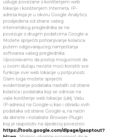
usluge povezane s korištenjem web
lokacije i korištenjem Interneta. IP-
adresa koja je u okviru Google Analytics
proslijeđena od strane vašeg
internetskog preglednika se ne
povezuje s drugim podatcima Google-a.
Možete spriječiti pohranjivanje kolačića
putem odgovarajućeg namještanja
softwarea vašeg preglednika.
Upozoravamo da postoji mogućnost da
u ovom slučaju nećete moći koristiti sve
funkcije ove web lokacije u potpunosti.
Osim toga možete spriječiti
evidentiranje podataka nastalih od strane
kolačića i podataka koji se odnose na
vaše korištenje web lokacije (uklj. Vašu
IP-adresu) na Google-u kao i obradu ovih
podataka od strane Google-a, na način
da skinete i instalirate Browser-Plugin
koji je raspoloživ na sljedećoj poveznici:
https://tools.google.com/dlpage/gaoptout?
hl=en
. Molimo obratite pozornost da je