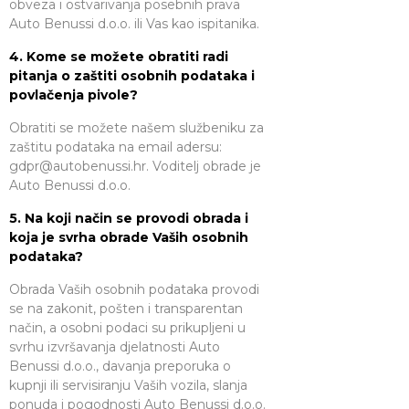
obveza i ostvarivanja posebnih prava
Auto Benussi d.o.o. ili Vas kao ispitanika.
4. Kome se možete obratiti radi
pitanja o zaštiti osobnih podataka i
povlačenja pivole?
Obratiti se možete našem službeniku za
zaštitu podataka na email adersu:
gdpr@autobenussi.hr
. Voditelj obrade je
Auto Benussi d.o.o.
5. Na koji način se provodi obrada i
koja je svrha obrade Vaših osobnih
podataka?
Obrada Vaših osobnih podataka provodi
se na zakonit, pošten i transparentan
način, a osobni podaci su prikupljeni u
svrhu izvršavanja djelatnosti Auto
Benussi d.o.o., davanja preporuka o
kupnji ili servisiranju Vaših vozila, slanja
ponuda i pogodnosti Auto Benussi d.o.o.