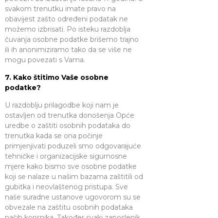
svakom trenutku imate pravo na
obavijest zašto određeni podatak ne
možemo izbrisati. Po isteku razdoblja
čuvanja osobne podatke brišemo trajno
ili ih anonimiziramo tako da se više ne
mogu povezati s Vama.
7. Kako štitimo Vaše osobne
podatke?
U razdoblju prilagodbe koji nam je
ostavljen od trenutka donošenja Opće
uredbe o zaštiti osobnih podataka do
trenutka kada se ona počinje
primjenjivati poduzeli smo odgovarajuće
tehničke i organizacijske sigurnosne
mjere kako bismo sve osobne podatke
koji se nalaze u našim bazama zaštitili od
gubitka i neovlaštenog pristupa. Sve
naše suradne ustanove ugovorom su se
obvezale na zaštitu osobnih podataka
naših korisnika. Također svaki zaposlenik