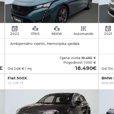
2022
131KS
96KW
Automatski
2021
Ambijentalno svjetlo, Memorijska sjedala
zakl
Cijena vozila
19.490
€
Pogodnost
1.000 €
18.490
Od
248
€ / mj
Od
134
Fiat 500X
BMW s
1.0 GSE T3
530e XD