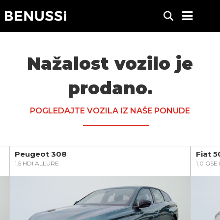
Nažalost vozilo je
prodano.
POGLEDAJTE VOZILA IZ NAŠE PONUDE
Peugeot 308
Fiat 
1.5 HDI ALLURE
1.0 GS