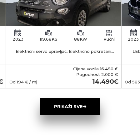
2023
119.68KS
88KW
Ručni
2023
Električni servo upravljač, Električno pokretani
LED
vanjski retrovizori s funkcijom odleđivanja, Klima
APS -
uređaj - manualni
35-55 km Kapacitet 
b
Cijena vozila
16.490
€
smješt
Pogodnost
2.000 €
Ma
14.490
Od
194
€ / mj
Od
583
(Typ
wall
ob
PRIKAŽI SVE