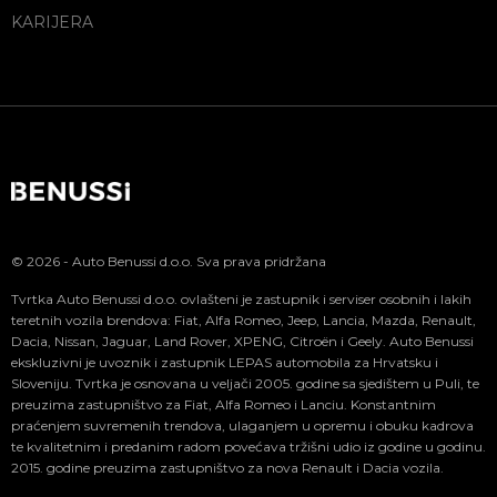
KARIJERA
© 2026 - Auto Benussi d.o.o. Sva prava pridržana
Tvrtka Auto Benussi d.o.o. ovlašteni je zastupnik i serviser osobnih i lakih
teretnih vozila brendova: Fiat, Alfa Romeo, Jeep, Lancia, Mazda, Renault,
Dacia, Nissan, Jaguar, Land Rover, XPENG, Citroën i Geely. Auto Benussi
ekskluzivni je uvoznik i zastupnik LEPAS automobila za Hrvatsku i
Sloveniju. Tvrtka je osnovana u veljači 2005. godine sa sjedištem u Puli, te
preuzima zastupništvo za Fiat, Alfa Romeo i Lanciu. Konstantnim
praćenjem suvremenih trendova, ulaganjem u opremu i obuku kadrova
te kvalitetnim i predanim radom povećava tržišni udio iz godine u godinu.
2015. godine preuzima zastupništvo za nova Renault i Dacia vozila.