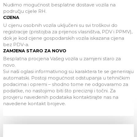
Nudimo mogućnost besplatne dostave vozila na
području cijele RH.
CIJENA
U cijenu osobnih vozila uključeni su svi troškovi do
registracije (pristojba za prijenos vlasništva, PDV i PPMV),
dok je kod cijene gospodarskih vozila iskazana cijena
bez PDV-a.
ZAMJENA STARO ZA NOVO
Besplatna procjena Vašeg vozila u zamjeni staro za
novo.
Svi naši oglasi informativnog su karaktera te se generiraju
automatski. Postoji mogućnost odstupanja u tehničkim
podacima i opremi – shodno tome ne odgovaramo za
podatke, no nastojimo biti što precizniji i točni. Za
provjeru navedenih podataka kontaktirajte nas na
navedene kontakt brojeve.