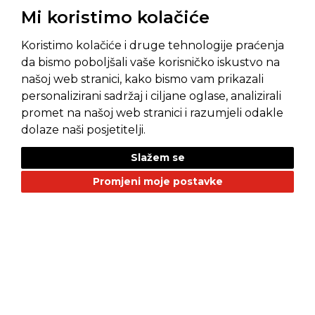
Mi koristimo kolačiće
Koristimo kolačiće i druge tehnologije praćenja
da bismo poboljšali vaše korisničko iskustvo na
našoj web stranici, kako bismo vam prikazali
Pravila privatnosti
Opći uvjeti prodaje
personalizirani sadržaj i ciljane oglase, analizirali
promet na našoj web stranici i razumjeli odakle
dolaze naši posjetitelji.
Slažem se
NAŠI BRANDOVI
Promjeni moje postavke
Alfa Romeo
Citroen
Dacia
Fiat
Geely