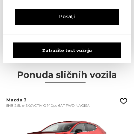
Pošalji
Zatražite test vožnju
Ponuda sličnih vozila
Mazda 3
5HB 2.5L e-SKYACTIV G 140ps 6AT FWD NAGISA