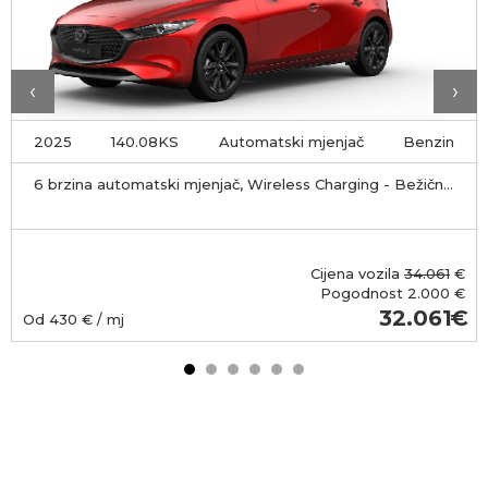
‹
›
2025
140.08KS
Automatski mjenjač
Benzin
6 brzina automatski mjenjač, Wireless Charging - Bežično
punjenje pametnog telefona, LDW - Sustav upozorenja
pri napuštanju prometnog traka
Cijena vozila
34.061
€
Pogodnost
2.000 €
32.061
Od
430
€ / mj