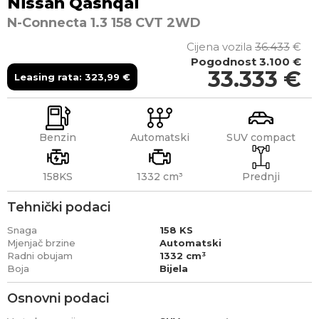
Nissan
Qashqai
N-Connecta 1.3 158 CVT 2WD
Cijena vozila
36.433
€
Pogodnost
3.100 €
33.333
€
Leasing rata:
323,99
€
Benzin
Automatski
SUV compact
158KS
1332 cm³
Prednji
Tehnički podaci
Snaga
158 KS
Mjenjač brzine
Automatski
Radni obujam
1332 cm³
Boja
Bijela
Osnovni podaci