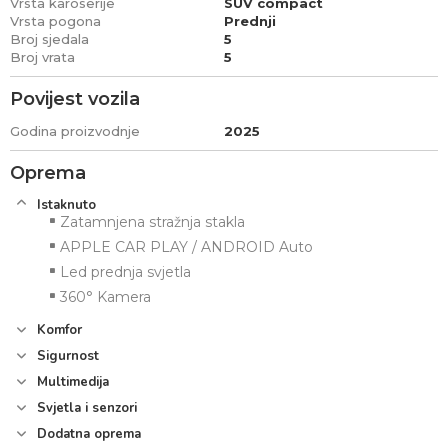
Vrsta karoserije
SUV compact
Vrsta pogona
Prednji
Broj sjedala
5
Broj vrata
5
Povijest vozila
Godina proizvodnje
2025
Oprema
Istaknuto
Zatamnjena stražnja stakla
APPLE CAR PLAY / ANDROID Auto
Led prednja svjetla
360° Kamera
Komfor
Sigurnost
Multimedija
Svjetla i senzori
Dodatna oprema