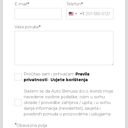
E-mail
*
Telefon
*
+1
Vaša poruka
*
Pročitao sam i prihvaćam
Pravila
privatnosti
i
Uvjete korištenja
.
Slažem se da Auto Benussi d.o.o. koristi moje
navedene osobne podatke, osim u svrhu
obrade / provedbe zahtjeva / upita, i u svrhu
slanja informacija (newsletter), savjeta i
posebnih ponuda o proizvodima i uslugama
*
Obavezna polja