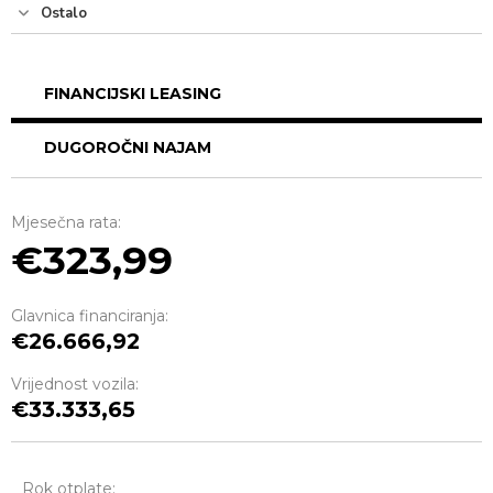
Ostalo
FINANCIJSKI LEASING
DUGOROČNI NAJAM
Mjesečna rata:
323,99
Glavnica financiranja:
26.666,92
Vrijednost vozila:
33.333,65
Rok otplate: