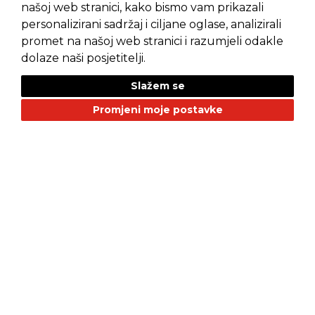
našoj web stranici, kako bismo vam prikazali
personalizirani sadržaj i ciljane oglase, analizirali
promet na našoj web stranici i razumjeli odakle
Pravila privatnosti
Opći uvjeti prodaje
dolaze naši posjetitelji.
Slažem se
Promjeni moje postavke
NAŠI BRANDOVI
Alfa Romeo
Citroen
Dacia
Fiat
Geely
GMC
Jaguar
Jeep