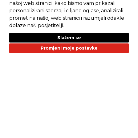
našoj web stranici, kako bismo vam prikazali
personalizirani sadržaj i ciljane oglase, analizirali
promet na našoj web stranici i razumjeli odakle
Pravila privatnosti
Opći uvjeti prodaje
dolaze naši posjetitelji.
Slažem se
Promjeni moje postavke
NAŠI BRANDOVI
Alfa Romeo
Citroen
Dacia
Fiat
Geely
GMC
Jaguar
Jeep