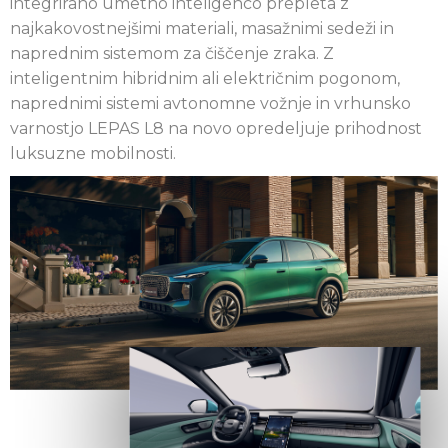
integrirano umetno inteligenco prepleta z
najkakovostnejšimi materiali, masažnimi sedeži in
naprednim sistemom za čiščenje zraka. Z
inteligentnim hibridnim ali električnim pogonom,
naprednimi sistemi avtonomne vožnje in vrhunsko
varnostjo LEPAS L8 na novo opredeljuje prihodnost
luksuzne mobilnosti.