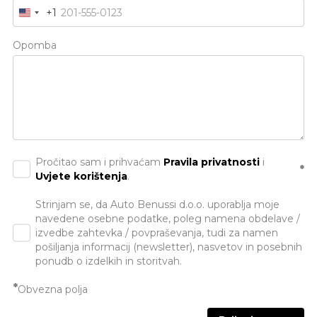
+1
Opomba
Pročitao sam i prihvaćam
Pravila privatnosti
i
*
Uvjete korištenja
.
Strinjam se, da Auto Benussi d.o.o. uporablja moje
navedene osebne podatke, poleg namena obdelave /
izvedbe zahtevka / povpraševanja, tudi za namen
pošiljanja informacij (newsletter), nasvetov in posebnih
ponudb o izdelkih in storitvah.
*
Obvezna polja