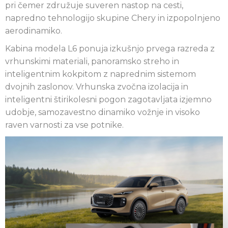
pri čemer združuje suveren nastop na cesti,
napredno tehnologijo skupine Chery in izpopolnjeno
aerodinamiko.
Kabina modela L6 ponuja izkušnjo prvega razreda z
vrhunskimi materiali, panoramsko streho in
inteligentnim kokpitom z naprednim sistemom
dvojnih zaslonov. Vrhunska zvočna izolacija in
inteligentni štirikolesni pogon zagotavljata izjemno
udobje, samozavestno dinamiko vožnje in visoko
raven varnosti za vse potnike.