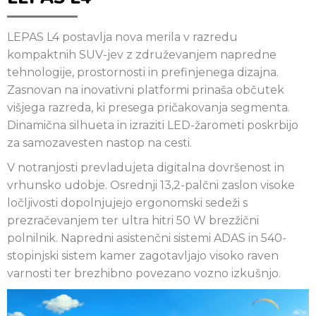
LEPAS L4 postavlja nova merila v razredu
kompaktnih SUV-jev z združevanjem napredne
tehnologije, prostornosti in prefinjenega dizajna.
Zasnovan na inovativni platformi prinaša občutek
višjega razreda, ki presega pričakovanja segmenta.
Dinamična silhueta in izraziti LED-žarometi poskrbijo
za samozavesten nastop na cesti.
V notranjosti prevladujeta digitalna dovršenost in
vrhunsko udobje. Osrednji 13,2-palčni zaslon visoke
ločljivosti dopolnjujejo ergonomski sedeži s
prezračevanjem ter ultra hitri 50 W brezžični
polnilnik. Napredni asistenčni sistemi ADAS in 540-
stopinjski sistem kamer zagotavljajo visoko raven
varnosti ter brezhibno povezano vozno izkušnjo.