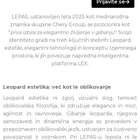
Prijavite se
LEPAS, ustanovljen leta 2025 kot mednarodna
znamka skupine Chery Group, se pozicionira kot
"
prva izbira za elegantno življenje v gibanju
". Svojo
identiteto gradi na treh ključnih stebrih: Leopard
estetiki, elegantni tehnologiji in konceptu Izjemnega
prostora, ki jih povezuje napredna inteligentna
platforma LEX.
Leopard estetika: več kot le oblikovanje
Leopard estetika ni zgolj vizualni slog, temveč
oblikovalska filozofija, ki združuje eleganco in moč,
agilnost in ravnovesje. Gibanje leoparda, njegova
samozavest in dinamična energija so prevedeni v
prepoznaven oblikovalski jezik, ustvarjen za čustveno
povezanost z voznikom. Pri LEPAS-u lepota ni le