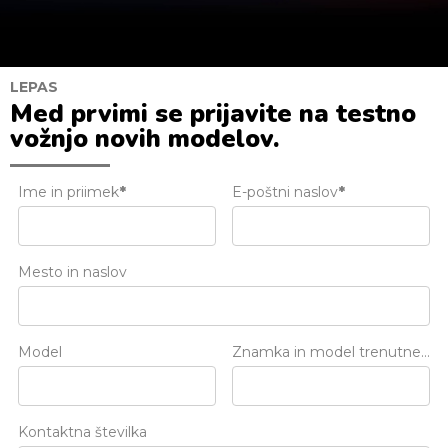
LEPAS
Med prvimi se prijavite na testno
vožnjo novih modelov.
Ime in priimek
*
E-poštni naslov
*
Mesto in naslov
Model
Znamka in model trenutnega vozila
Kontaktna številka