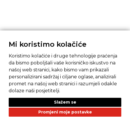
Mi koristimo kolačiće
Koristimo kolačiće i druge tehnologije praćenja
da bismo poboljšali vaše korisničko iskustvo na
našoj web stranici, kako bismo vam prikazali
Pravila privatnosti
Opći uvjeti prodaje
personalizirani sadržaj i ciljane oglase, analizirali
promet na našoj web stranici i razumjeli odakle
dolaze naši posjetitelji.
Slažem se
NAŠI BRANDOVI
Promjeni moje postavke
Alfa Romeo