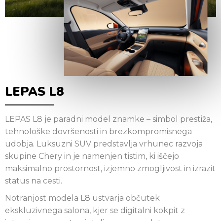
LEPAS L8
LEPAS L8 je paradni model znamke – simbol prestiža,
tehnološke dovršenosti in brezkompromisnega
udobja. Luksuzni SUV predstavlja vrhunec razvoja
skupine Chery in je namenjen tistim, ki iščejo
maksimalno prostornost, izjemno zmogljivost in izrazit
status na cesti.
Notranjost modela L8 ustvarja občutek
ekskluzivnega salona, kjer se digitalni kokpit z