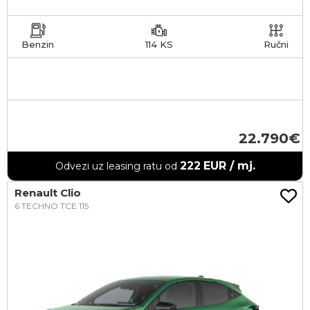
Benzin
114 KS
Ručni
22.790
222
EUR / mj.
Odvezi uz leasing ratu od
Renault Clio
6 TECHNO TCE 115