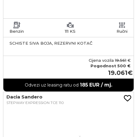
Benzin
111 KS
Ručni
SCHISTE SIVA BOJA, REZERVNI KOTAČ
Cijena vozila
19.561
€
Pogodnost
500 €
19.061
185
EUR / mj.
Odvezi uz leasing ratu od
Dacia Sandero
STEPWAY EXPRESSION TCE 110