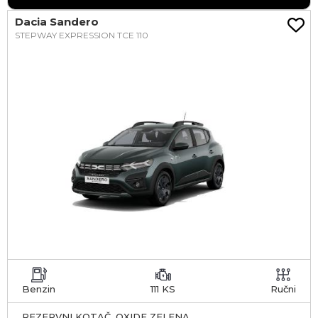
Dacia Sandero
STEPWAY EXPRESSION TCE 110
Benzin
111 KS
Ručni
REZERVNI KOTAČ, OXIDE ZELENA