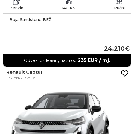
Benzin
140 KS
Ručni
Boja Sandstone BEŽ
24.210
235
EUR / mj.
Odvezi uz leasing ratu od
Renault Captur
TECHNO TCE 115