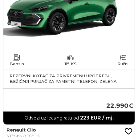
Benzin
115 KS
Ručni
REZERVNI KOTAČ ZA PRIVREMENU UPOTREBU,
BEŽIČNJI PUNJAČ ZA PAMETNI TELEFON, ZELENA
ABSOLUTE
22.990
223
EUR / mj.
Odvezi uz leasing ratu od
Renault Clio
6 TECHNO TCE 115