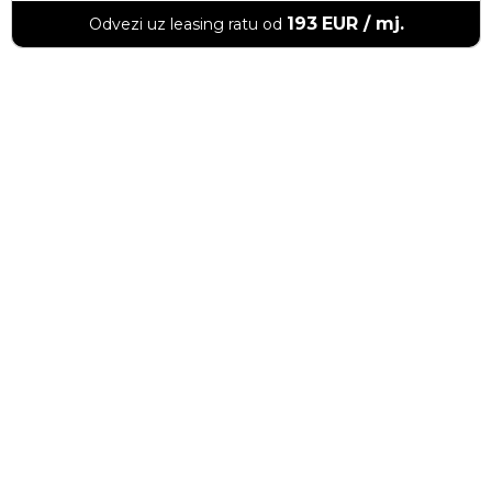
193
EUR / mj.
Odvezi uz leasing ratu od