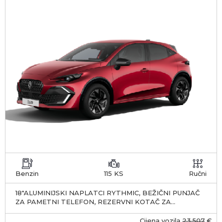
Benzin
115 KS
Ručni
18"ALUMINIJSKI NAPLATCI RYTHMIC, BEŽIČNI PUNJAČ
ZA PAMETNI TELEFON, REZERVNI KOTAČ ZA
PRIVREMENU UPOTREBU
Cijena vozila
23.507
€