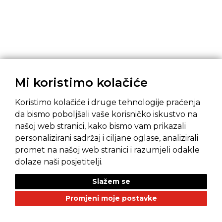
Mi koristimo kolačiće
Koristimo kolačiće i druge tehnologije praćenja
da bismo poboljšali vaše korisničko iskustvo na
našoj web stranici, kako bismo vam prikazali
personalizirani sadržaj i ciljane oglase, analizirali
promet na našoj web stranici i razumjeli odakle
Pravila privatnosti
Opći uvjeti prodaje
dolaze naši posjetitelji.
Slažem se
Promjeni moje postavke
NAŠI BRANDOVI