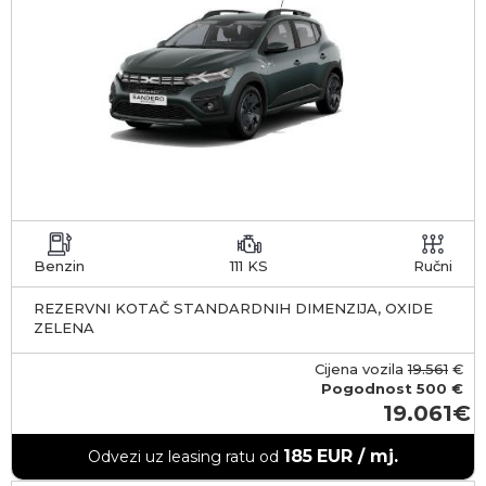
Benzin
111 KS
Ručni
REZERVNI KOTAČ STANDARDNIH DIMENZIJA, OXIDE
ZELENA
Cijena vozila
19.561
€
Pogodnost
500 €
19.061
185
EUR / mj.
Odvezi uz leasing ratu od