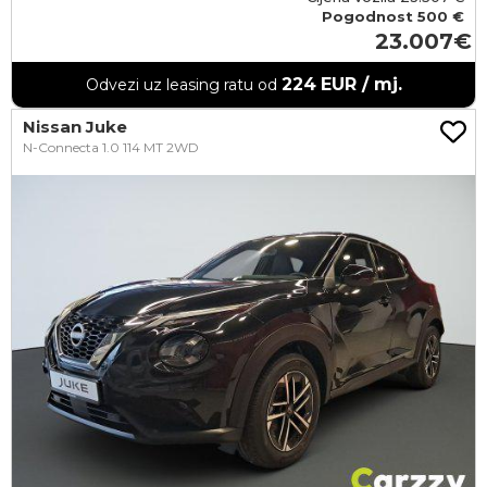
Pogodnost
500 €
23.007
224
EUR / mj.
Odvezi uz leasing ratu od
Nissan Juke
N-Connecta 1.0 114 MT 2WD