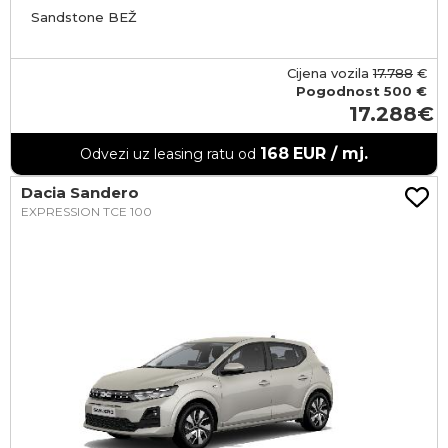
Sandstone BEŽ
Cijena vozila
17.788
€
Pogodnost
500 €
17.288
168
EUR / mj.
Odvezi uz leasing ratu od
Dacia Sandero
EXPRESSION TCE 100