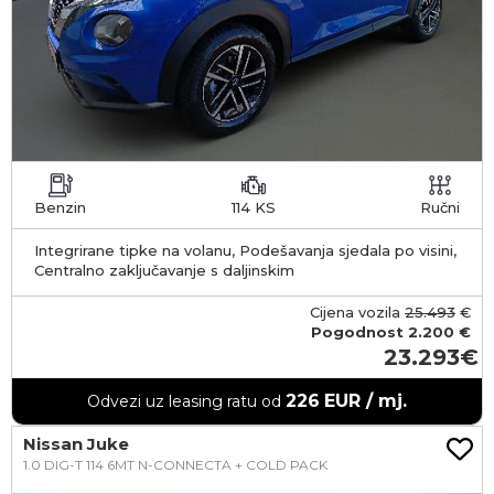
Benzin
114 KS
Ručni
Integrirane tipke na volanu, Podešavanja sjedala po visini,
Centralno zaključavanje s daljinskim
Cijena vozila
25.493
€
Pogodnost
2.200 €
23.293
226
EUR / mj.
Odvezi uz leasing ratu od
Nissan Juke
1.0 DIG-T 114 6MT N-CONNECTA + COLD PACK