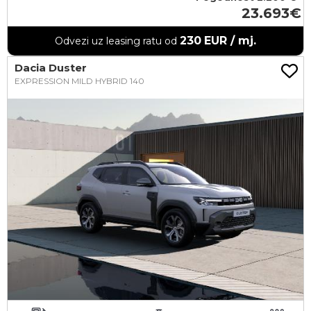
23.693
230
EUR / mj.
Odvezi uz leasing ratu od
Dacia Duster
EXPRESSION MILD HYBRID 140