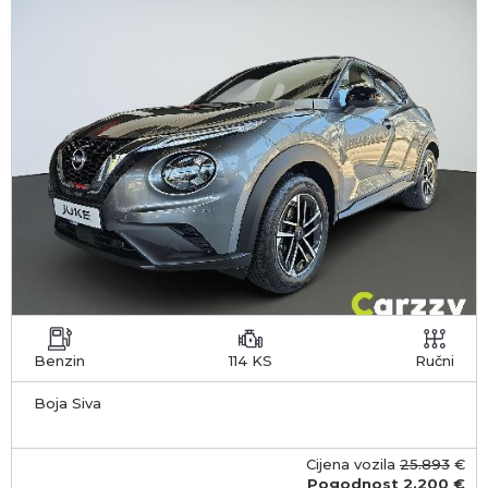
Benzin
114 KS
Ručni
Boja Siva
Cijena vozila
25.893
€
Pogodnost
2.200 €