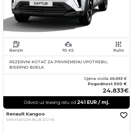
Benzin
115 KS
Ručni
REZERVNI KOTAČ ZA PRIVREMENU UPOTREBU,
BISERNO BIJELA
Cijena vozila
25.333
€
Pogodnost
500 €
24.833
241
EUR / mj.
Odvezi uz leasing ratu od
Renault Kangoo
VAN FURGON BLUE DCI 95