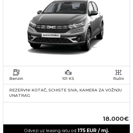
Benzin
101 KS
Ručni
REZERVNI KOTAČ, SCHISTE SIVA, KAMERA ZA VOŽNJU
UNATRAG
18.000
175
EUR / mj.
Odvezi uz leasing ratu od