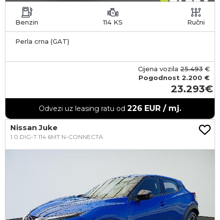
Benzin
114 KS
Ručni
Perla crna (GAT)
Cijena vozila
25.493
€
Pogodnost
2.200 €
23.293
226
EUR / mj.
Odvezi uz leasing ratu od
Nissan Juke
1.0 DIG-T 114 6MT N-CONNECTA