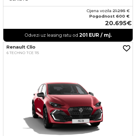
Cijena vozila
21.295
€
Pogodnost
600 €
20.695
201
EUR / mj.
Odvezi uz leasing ratu od
Renault Clio
6 TECHNO TCE 115