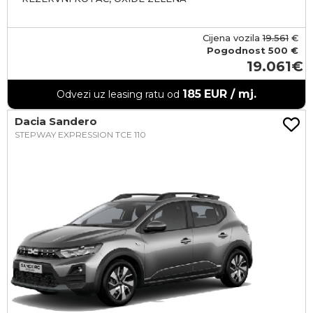
Cijena vozila
19.561
€
Pogodnost
500 €
19.061
185
EUR / mj.
Odvezi uz leasing ratu od
Dacia Sandero
STEPWAY EXPRESSION TCE 110