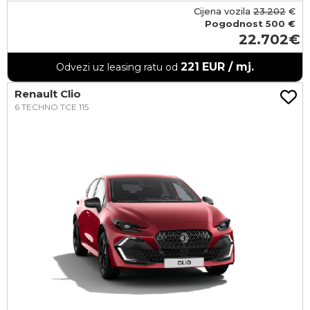
Cijena vozila
23.202
€
Pogodnost
500 €
22.702
221
EUR / mj.
Odvezi uz leasing ratu od
Renault Clio
6 TECHNO TCE 115