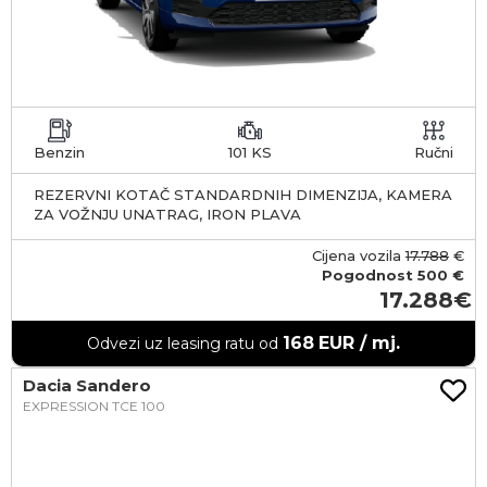
Benzin
101 KS
Ručni
REZERVNI KOTAČ STANDARDNIH DIMENZIJA, KAMERA
ZA VOŽNJU UNATRAG, IRON PLAVA
Cijena vozila
17.788
€
Pogodnost
500 €
17.288
168
EUR / mj.
Odvezi uz leasing ratu od
Dacia Sandero
EXPRESSION TCE 100