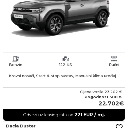
Benzin
122 KS
Ručni
Krovni nosači, Start & stop sustav, Manualni klima uređaj
Cijena vozila
23.202
€
Pogodnost
500 €
22.702
221
EUR / mj.
Odvezi uz leasing ratu od
Dacia Duster