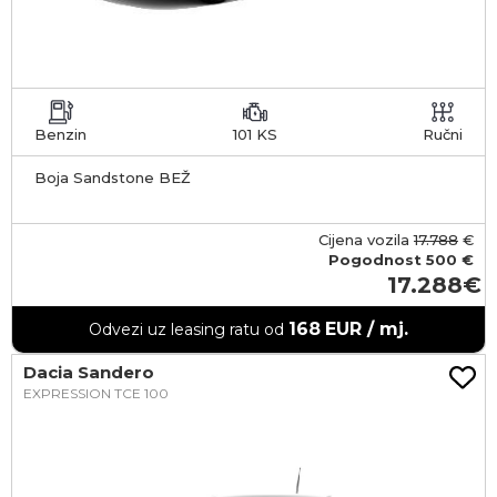
Benzin
101 KS
Ručni
Boja Sandstone BEŽ
Cijena vozila
17.788
€
Pogodnost
500 €
17.288
168
EUR / mj.
Odvezi uz leasing ratu od
Dacia Sandero
EXPRESSION TCE 100