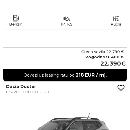
Benzin
114 KS
Ručni
Cijena vozila
22.790
€
Pogodnost
400 €
22.390
218
EUR / mj.
Odvezi uz leasing ratu od
Dacia Duster
EXPRESSION ECO-G 120