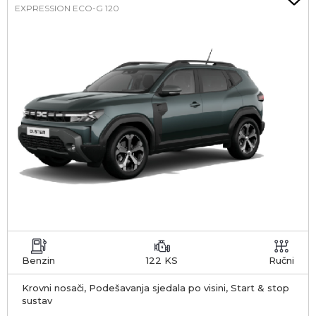
EXPRESSION ECO-G 120
Benzin
122 KS
Ručni
Krovni nosači, Podešavanja sjedala po visini, Start & stop
sustav