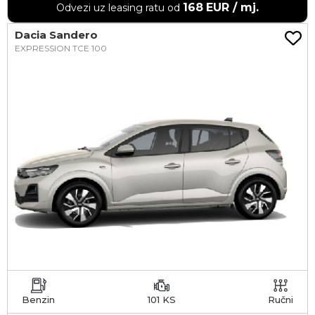
168
EUR / mj.
Odvezi uz leasing ratu od
Dacia Sandero
EXPRESSION TCE 100
Benzin
101 KS
Ručni